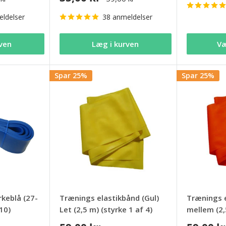
ldelser
38 anmeldelser
ven
Læg i kurven
Væ
Spar 25%
Spar 25%
keblå (27-
Trænings elastikbånd (Gul)
Trænings e
10)
Let (2,5 m) (styrke 1 af 4)
mellem (2,