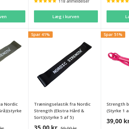
118 anmeldelser
ven
Læg i kurven
L
Spar 41%
Spar 51%
ra Nordic
Træningselastik fra Nordic
Strength b
rå)(styrke
Strength (Ekstra Hård &
(Styrke 1 a
Sort)(styrke 5 af 5)
39,00 k
35,00 kr
 kr
59,00 kr