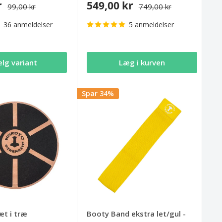
r
549,00 kr
99,00 kr
749,00 kr
36 anmeldelser
5 anmeldelser
lg variant
Læg i kurven
Spar 34%
æt i træ
Booty Band ekstra let/gul -