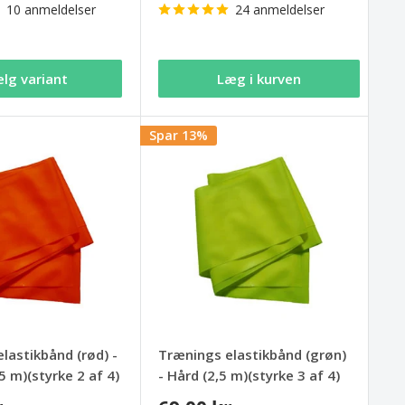
10 anmeldelser
24 anmeldelser
lg variant
Læg i kurven
Spar 13%
lastikbånd (rød) -
Trænings elastikbånd (grøn)
5 m)(styrke 2 af 4)
- Hård (2,5 m)(styrke 3 af 4)