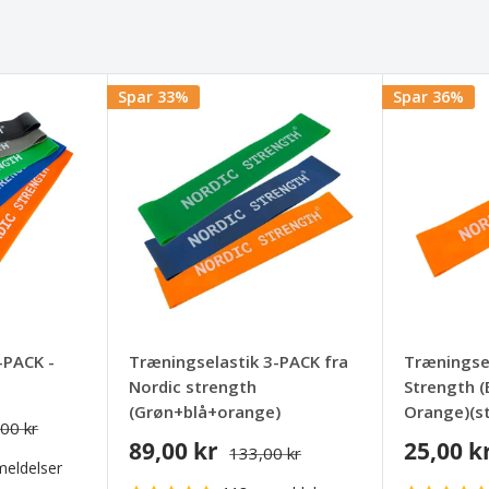
Spar 33%
Spar 36%
-PACK -
Træningselastik 3-PACK fra
Træningsel
Nordic strength
Strength (
(Grøn+blå+orange)
Orange)(st
00 kr
89,00 kr
25,00 k
133,00 kr
eldelser