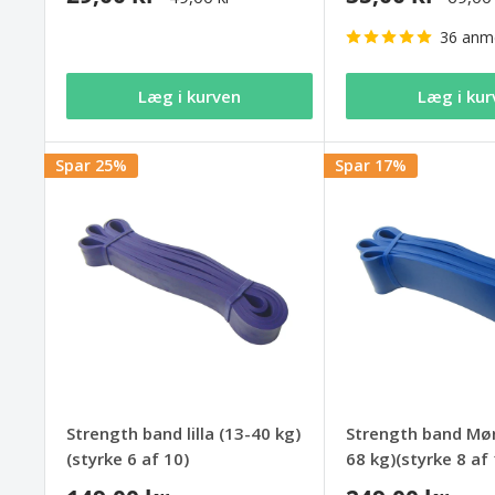
36 anme
Læg i kurven
Læg i kur
Spar 25%
Spar 17%
Strength band lilla (13-40 kg)
Strength band Mør
(styrke 6 af 10)
68 kg)(styrke 8 af 