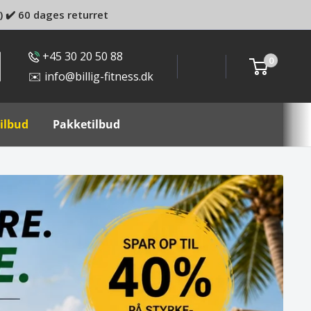
) ✔️ 60 dages returret
+45 30 20 50 88
0
✉️ info@billig-fitness.dk
ilbud
Pakketilbud