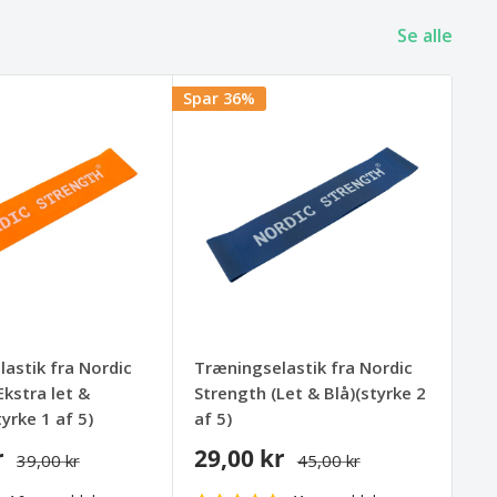
Se alle
Spar 36%
astik fra Nordic
Træningselastik fra Nordic
Ekstra let &
Strength (Let & Blå)(styrke 2
yrke 1 af 5)
af 5)
r
29,00 kr
39,00 kr
45,00 kr