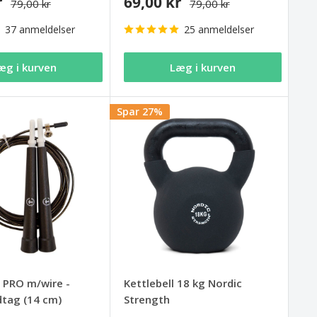
r
69,00 kr
79,00 kr
79,00 kr
37 anmeldelser
25 anmeldelser
æg i kurven
Læg i kurven
Spar 27%
 PRO m/wire -
Kettlebell 18 kg Nordic
dtag (14 cm)
Strength