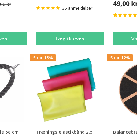
49,00 k
00 kr
36 anmeldelser
ven
Læg i kurven
Væ
Spar 18%
Spar 12%
ble 68 cm
Trænings elastikbånd 2,5
Balancebr