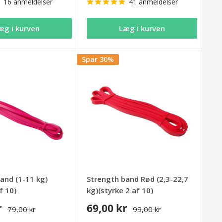
16 anmeldelser
41 anmeldelser
æg i kurven
Læg i kurven
Spar 30%
and (1-11 kg)
Strength band Rød (2,3-22,7
f 10)
kg)(styrke 2 af 10)
r
69,00 kr
79,00 kr
99,00 kr