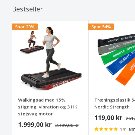
Bestseller
Spar 20%
Spar 54%
Walkingpad med 15%
Træningselastik 5
stigning, vibration og 3 HK
Nordic Strength
støjsvag motor
119,00 kr
261,
1.999,00 kr
2.499,00 kr
141 anm