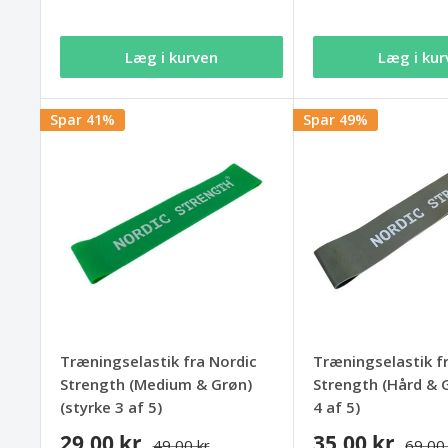
Læg i kurven
Læg i kur
Spar 41%
Spar 49%
Træningselastik fra Nordic
Træningselastik f
Strength (Medium & Grøn)
Strength (Hård & G
(styrke 3 af 5)
4 af 5)
29,00 kr
35,00 kr
49,00 kr
69,00