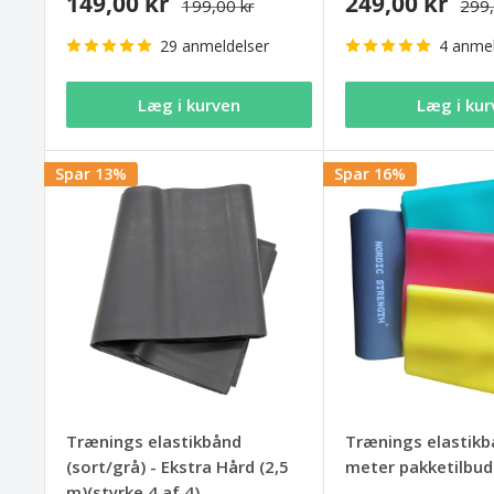
149,00 kr
249,00 kr
199,00 kr
299,
29 anmeldelser
4 anmel
Læg i kurven
Læg i kur
Spar 13%
Spar 16%
Trænings elastikbånd
Trænings elastikb
(sort/grå) - Ekstra Hård (2,5
meter pakketilbud 
m)(styrke 4 af 4)