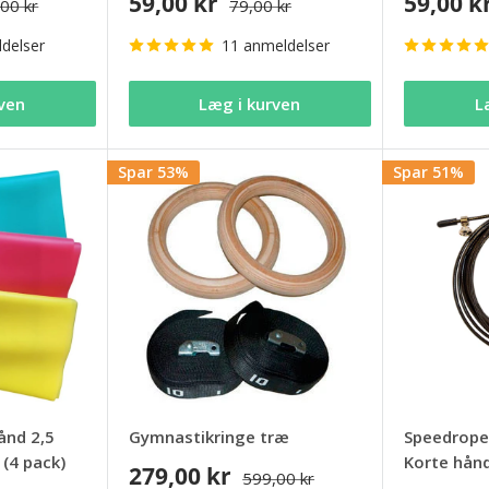
59,00 kr
59,00 k
00 kr
79,00 kr
delser
11 anmeldelser
ven
Læg i kurven
L
Spar 53%
Spar 51%
ånd 2,5
Gymnastikringe træ
Speedrope
(4 pack)
Korte hån
279,00 kr
599,00 kr