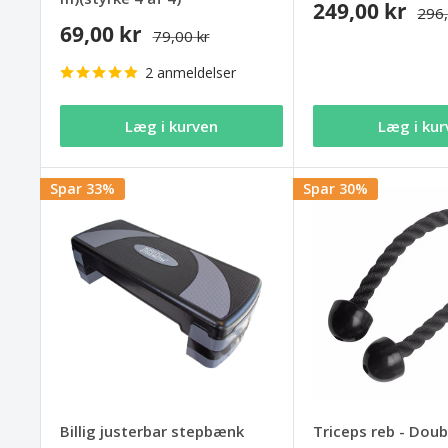
249,00 kr
296,
69,00 kr
79,00 kr
2 anmeldelser
Læg i kurven
Læg i kur
Spar 33%
Spar 30%
Billig justerbar stepbænk
Triceps reb - Dou