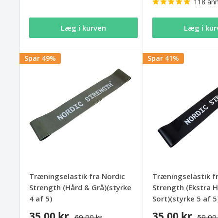
118 anm
Læg i kurven
Læg i kur
Spar 49%
Spar 41%
Træningselastik fra Nordic
Træningselastik f
Strength (Hård & Grå)(styrke
Strength (Ekstra 
4 af 5)
Sort)(styrke 5 af 5
35,00 kr
35,00 kr
69,00 kr
59,00