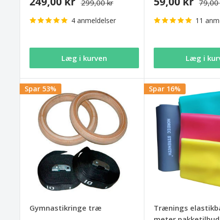
249,00 kr
59,00 kr
299,00 kr
79,00
4 anmeldelser
11 anme
Læg i kurven
Læg i kur
Spar 53%
Spar 16%
Gymnastikringe træ
Trænings elastikb
meter pakketilbud 