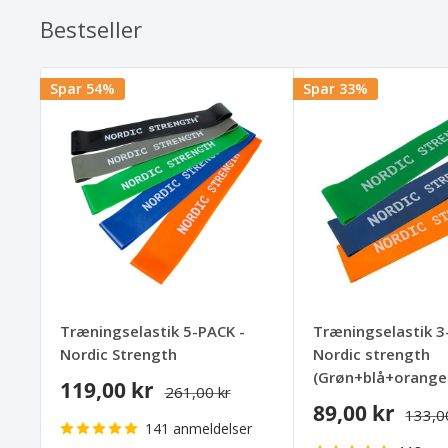
Bestseller
Spar 54%
Spar 33%
Træningselastik 5-PACK -
Træningselastik 3
Nordic Strength
Nordic strength
(Grøn+blå+orange
119,00 kr
261,00 kr
89,00 kr
133,0
141 anmeldelser