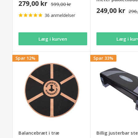
279,00 kr
599,00 kr
249,00 kr
296,
36 anmeldelser
Læg i kurven
Læg i kur
Spar 12%
Spar 33%
Balancebræt i træ
Billig justerbar s