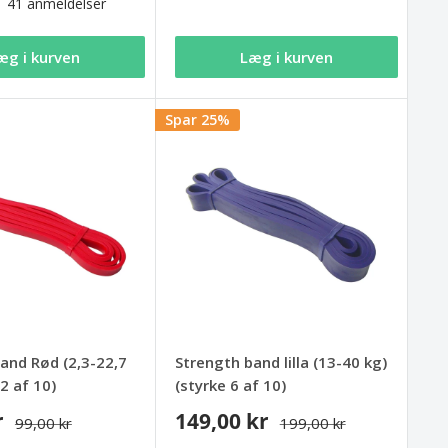
41 anmeldelser
æg i kurven
Læg i kurven
Spar 25%
and Rød (2,3-22,7
Strength band lilla (13-40 kg)
2 af 10)
(styrke 6 af 10)
r
149,00 kr
99,00 kr
199,00 kr