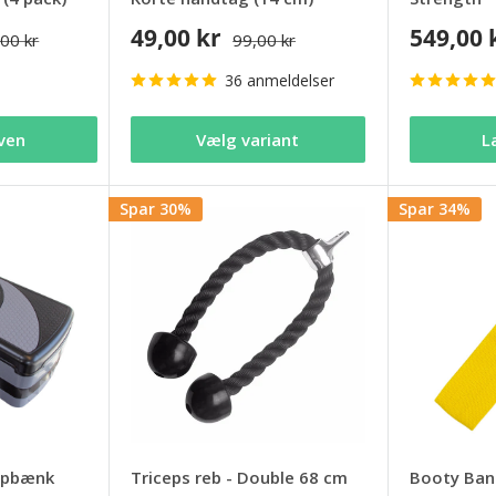
49,00 kr
549,00 
00 kr
99,00 kr
36 anmeldelser
ven
Vælg variant
L
Spar 30%
Spar 34%
tepbænk
Triceps reb - Double 68 cm
Booty Band