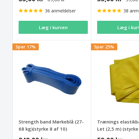
36 anmeldelser
38 anme
Læg i kurven
Læg i kur
Spar 17%
Spar 25%
Strength band Mørkeblå (27-
Trænings elastikb
68 kg)(styrke 8 af 10)
Let (2,5 m) (styrke