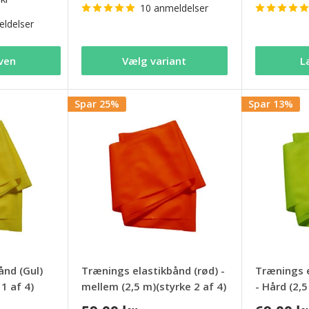
10 anmeldelser
ldelser
ven
Vælg variant
L
Spar 25%
Spar 13%
ånd (Gul)
Trænings elastikbånd (rød) -
Trænings e
 1 af 4)
mellem (2,5 m)(styrke 2 af 4)
- Hård (2,5