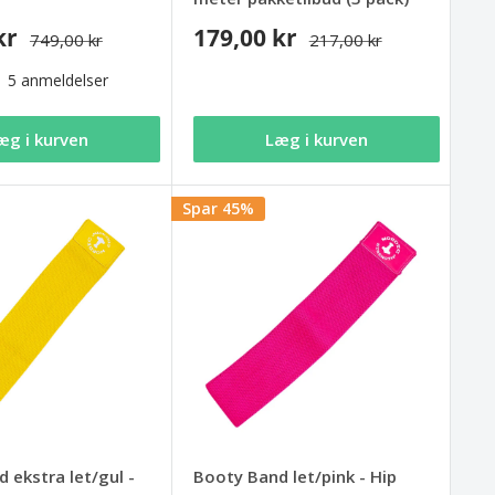
kr
179,00 kr
749,00 kr
217,00 kr
5 anmeldelser
æg i kurven
Læg i kurven
Spar 45%
 ekstra let/gul -
Booty Band let/pink - Hip