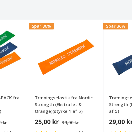
Spar 36%
Spar 36%
-PACK fra
Træningselastik fra Nordic
Træningsel
Strength (Ekstra let &
Strength (
)
Orange)(styrke 1 af 5)
af 5)
25,00 kr
29,00 k
0 kr
39,00 kr