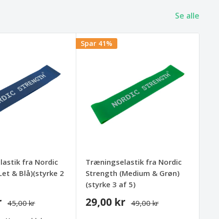
Se alle
Spar 41%
astik fra Nordic
Træningselastik fra Nordic
Let & Blå)(styrke 2
Strength (Medium & Grøn)
(styrke 3 af 5)
r
29,00 kr
45,00 kr
49,00 kr