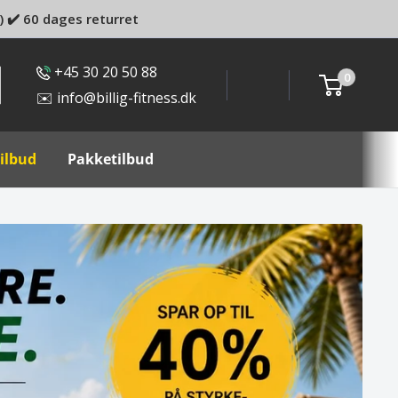
) ✔️ 60 dages returret
+45 30 20 50 88
0
✉️ info@billig-fitness.dk
ilbud
Pakketilbud