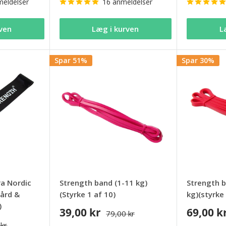
eldelser
16 anmeldelser
ven
Læg i kurven
L
Spar 51%
Spar 30%
ra Nordic
Strength band (1-11 kg)
Strength b
Hård &
(Styrke 1 af 10)
kg)(styrke 
)
39,00 kr
69,00 k
79,00 kr
 kr