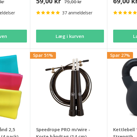
59,00 kr
69,00 k
 kr
79,00 kr
ldelser
37 anmeldelser
ven
Læg i kurven
L
Spar 51%
Spar 27%
ånd 2,5
Speedrope PRO m/wire -
Kettlebell
(4 pack)
Korte håndtag (14 cm)
Strength