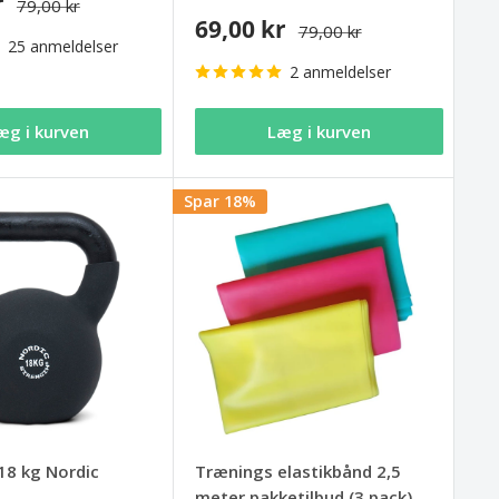
r
79,00 kr
69,00 kr
79,00 kr
25 anmeldelser
2 anmeldelser
æg i kurven
Læg i kurven
Spar 18%
 18 kg Nordic
Trænings elastikbånd 2,5
meter pakketilbud (3 pack)